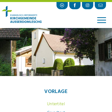
▼
AKTUELL
GOTTESDIENSTE
▼
KIRCHLICHE HANDLUNGEN
▼
DIENSTE
PFARRAMT
▼
ÜBER UNS
VORLAGE
▼
PROJEKTE
Untertitel
▼