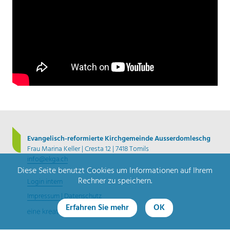
Evangelisch-reformierte Kirchgemeinde Ausserdomleschg
Frau Marina Keller | Cresta 12 | 7418 Tomils
info@ekga.ch
Diese Seite benutzt Cookies um Informationen auf Ihrem
Rechner zu speichern.
Login intern
Impressum | Datenschutz
Erfahren Sie mehr
OK