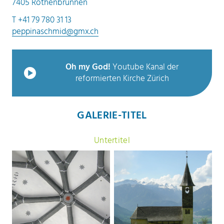
7405 Rothenbrunnen
T +41 79 780 31 13
peppinaschmid@gmx.ch
Oh my God!
Youtube Kanal der
reformierten Kirche Zürich
GALERIE-TITEL
Untertitel