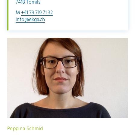
7418 Tomils
M
+41 79 719 71 32
info@ekga.ch
Peppina Schmid