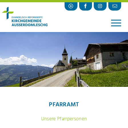
▼
AKTUELL
GOTTESDIENSTE
▼
KIRCHLICHE HANDLUNGEN
▼
DIENSTE
PFARRAMT
▼
ÜBER UNS
PFARRAMT
▼
PROJEKTE
Unsere Pfarrpersonen
▼