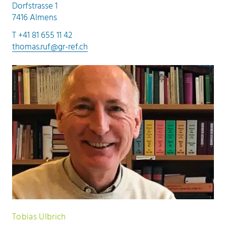
Dorfstrasse 1
7416 Almens
T +41 81 655 11 42
thomas.ruf@gr-ref.ch
Tobias Ulbrich